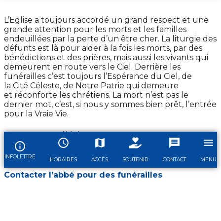
L’Eglise a toujours accordé un grand respect et une
grande attention pour les morts et les familles
endeuillées par la perte d’un être cher. La liturgie des
défunts est là pour aider à la fois les morts, par des
bénédictions et des prières, mais aussi les vivants qui
demeurent en route vers le Ciel. Derrière les
funérailles c’est toujours l’Espérance du Ciel, de
la Cité Céleste, de Notre Patrie qui demeure
et réconforte les chrétiens. La mort n’est pas le
dernier mot, c’est, si nous y sommes bien prêt, l’entrée
pour la Vraie Vie.
Vous pouvez télécharger
le
Livret_de_requiem_a_imprimer
pour les
funérailles.
INFOLETTRE
HORAIRES
ACCÈS
SOUTENIR
CONTACT
MENU
Contacter l’abbé pour des funérailles